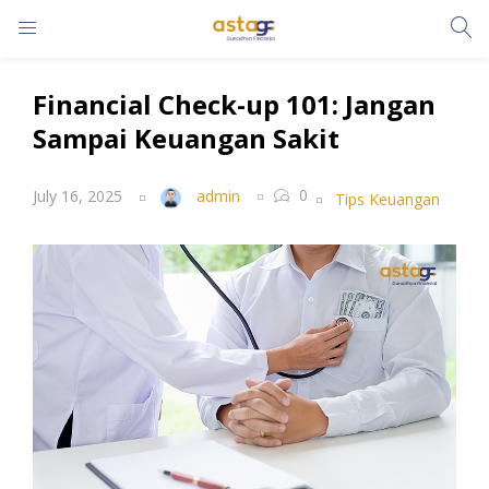
LOGIN
Financial Check-up 101: Jangan
Enter your username and password to login.
Sampai Keuangan Sakit
0
July 16, 2025
admin
Tips Keuangan
Remember me
Lost password?