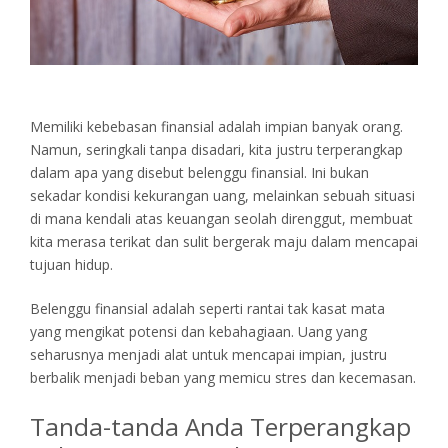
Memiliki kebebasan finansial adalah impian banyak orang.
Namun, seringkali tanpa disadari, kita justru terperangkap
dalam apa yang disebut belenggu finansial. Ini bukan
sekadar kondisi kekurangan uang, melainkan sebuah situasi
di mana kendali atas keuangan seolah direnggut, membuat
kita merasa terikat dan sulit bergerak maju dalam mencapai
tujuan hidup.
Belenggu finansial adalah seperti rantai tak kasat mata
yang mengikat potensi dan kebahagiaan. Uang yang
seharusnya menjadi alat untuk mencapai impian, justru
berbalik menjadi beban yang memicu stres dan kecemasan.
Tanda-tanda Anda Terperangkap