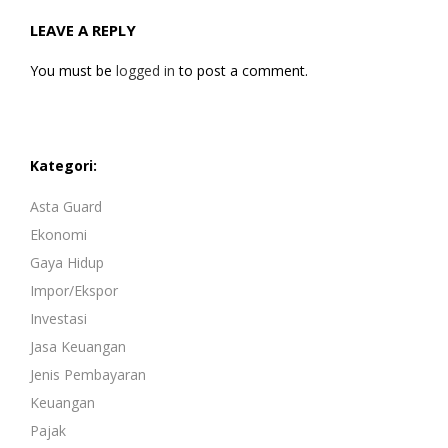
LEAVE A REPLY
You must be
logged in
to post a comment.
Kategori:
Asta Guard
Ekonomi
Gaya Hidup
Impor/Ekspor
Investasi
Jasa Keuangan
Jenis Pembayaran
Keuangan
Pajak