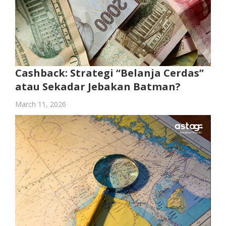
Cashback: Strategi “Belanja Cerdas”
atau Sekadar Jebakan Batman?
March 11, 2026