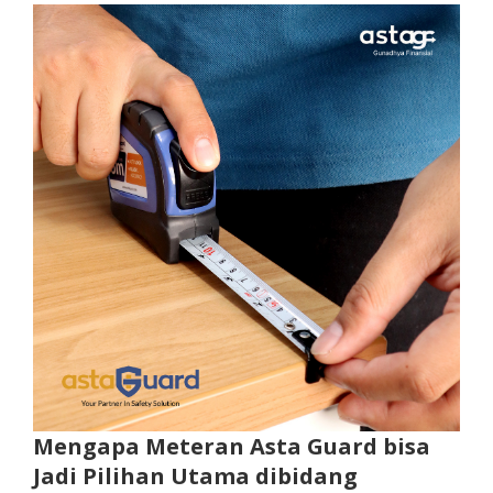
Mengapa Meteran Asta Guard bisa
Jadi Pilihan Utama dibidang