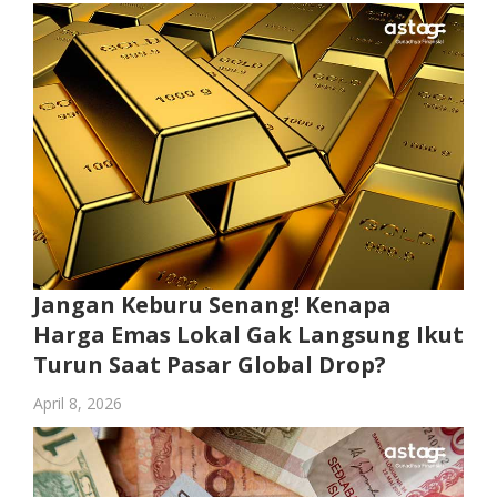
Jangan Keburu Senang! Kenapa
Harga Emas Lokal Gak Langsung Ikut
Turun Saat Pasar Global Drop?
April 8, 2026