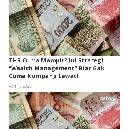
THR Cuma Mampir? Ini Strategi
“Wealth Management” Biar Gak
Cuma Numpang Lewat!
April 1, 2026