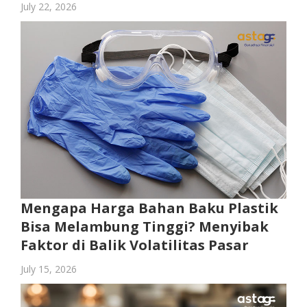
July 22, 2026
Mengapa Harga Bahan Baku Plastik
Bisa Melambung Tinggi? Menyibak
Faktor di Balik Volatilitas Pasar
July 15, 2026