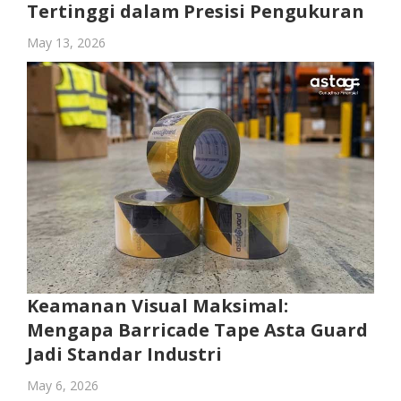
Tertinggi dalam Presisi Pengukuran
May 13, 2026
Keamanan Visual Maksimal:
Mengapa Barricade Tape Asta Guard
Jadi Standar Industri
May 6, 2026