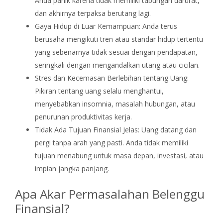
Anda panik karena tidak memiliki tabungan darurat,
dan akhirnya terpaksa berutang lagi.
Gaya Hidup di Luar Kemampuan: Anda terus
berusaha mengikuti tren atau standar hidup tertentu
yang sebenarnya tidak sesuai dengan pendapatan,
seringkali dengan mengandalkan utang atau cicilan.
Stres dan Kecemasan Berlebihan tentang Uang:
Pikiran tentang uang selalu menghantui,
menyebabkan insomnia, masalah hubungan, atau
penurunan produktivitas kerja.
Tidak Ada Tujuan Finansial Jelas: Uang datang dan
pergi tanpa arah yang pasti. Anda tidak memiliki
tujuan menabung untuk masa depan, investasi, atau
impian jangka panjang.
Apa Akar Permasalahan Belenggu
Finansial?