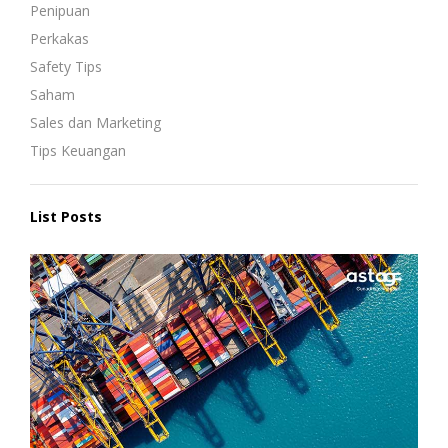
Penipuan
Perkakas
Safety Tips
Saham
Sales dan Marketing
Tips Keuangan
List Posts