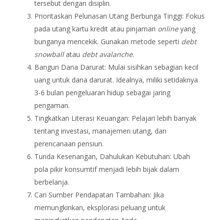
tersebut dengan disiplin.
Prioritaskan Pelunasan Utang Berbunga Tinggi: Fokus
pada utang kartu kredit atau pinjaman
online
yang
bunganya mencekik. Gunakan metode seperti
debt
snowball
atau
debt avalanche
.
Bangun Dana Darurat: Mulai sisihkan sebagian kecil
uang untuk dana darurat. Idealnya, miliki setidaknya
3-6 bulan pengeluaran hidup sebagai jaring
pengaman.
Tingkatkan Literasi Keuangan: Pelajari lebih banyak
tentang investasi, manajemen utang, dan
perencanaan pensiun.
Tunda Kesenangan, Dahulukan Kebutuhan: Ubah
pola pikir konsumtif menjadi lebih bijak dalam
berbelanja.
Cari Sumber Pendapatan Tambahan: Jika
memungkinkan, eksplorasi peluang untuk