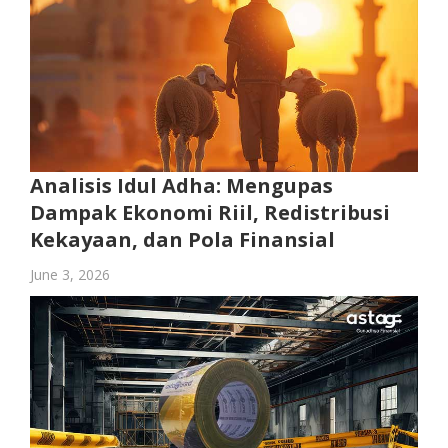
Analisis Idul Adha: Mengupas
Dampak Ekonomi Riil, Redistribusi
Kekayaan, dan Pola Finansial
June 3, 2026