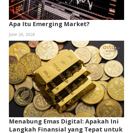
Apa Itu Emerging Market?
June 26, 2026
Menabung Emas Digital: Apakah Ini
Langkah Finansial yang Tepat untuk