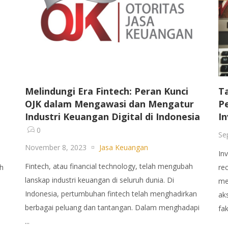
Melindungi Era Fintech: Peran Kunci
Ta
OJK dalam Mengawasi dan Mengatur
P
Industri Keuangan Digital di Indonesia
In
0
Se
November 8, 2023
Jasa Keuangan
In
Fintech, atau financial technology, telah mengubah
ah
re
lanskap industri keuangan di seluruh dunia. Di
me
Indonesia, pertumbuhan fintech telah menghadirkan
ak
berbagai peluang dan tantangan. Dalam menghadapi
fak
...