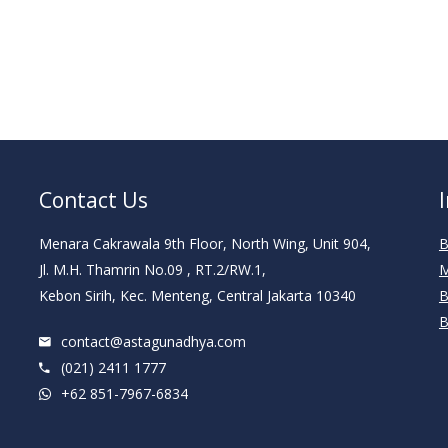
Contact Us
Menara Cakrawala 9th Floor, North Wing, Unit 904,
B
Jl. M.H. Thamrin No.09 , RT.2/RW.1,
M
Kebon Sirih, Kec. Menteng, Central Jakarta 10340
B
B
contact@astagunadhya.com
(021) 2411 1777
+62 851-7967-6834