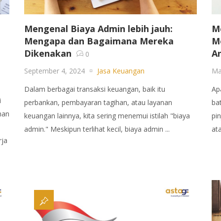
Mengenal Biaya Admin lebih jauh:
M
Mengapa dan Bagaimana Mereka
M
Dikenakan
A
0
September 4, 2024
Jasa Keuangan
Ma
Dalam berbagai transaksi keuangan, baik itu
Ap
i
perbankan, pembayaran tagihan, atau layanan
ba
nan
keuangan lainnya, kita sering menemui istilah "biaya
pi
admin." Meskipun terlihat kecil, biaya admin ...
ata
rja