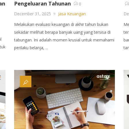
an
Pengeluaran Tahunan
0
December 31, 2025
Jasa Keuangan
De
Melakukan evaluasi keuangan di akhir tahun bukan
Me
sekadar melihat berapa banyak uang yang tersisa di
te
l
tabungan. Ini adalah momen krusial untuk memahami
ba
tuk
perilaku belanja, ...
ta