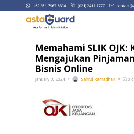
+62 851-7967-6834
(021) 2411 1777
contact@
Memahami SLIK OJK: 
Mengajukan Pinjaman
Bisnis Online
January 3, 2024
Sahrul Ramadhan
0
c