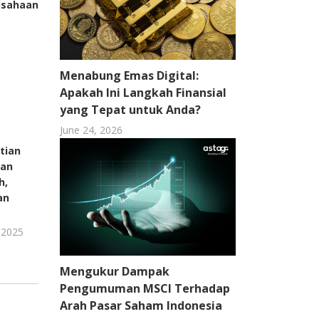
usahaan
Menabung Emas Digital:
Apakah Ini Langkah Finansial
yang Tepat untuk Anda?
June 24, 2026
tian
Lebih dari Sekadar Gaji:
gan
Membongkar Manfaat
h,
Tersembunyi dari
an
Rekening Payroll Anda
0
 2025
August 20, 2025
Mengukur Dampak
Pengumuman MSCI Terhadap
Arah Pasar Saham Indonesia